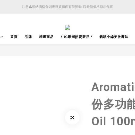
4月14日起減少SMS短訊發送, 所有快件自取訊息通知將全部改為透過官方應用程式「SFHK 
注意⚠️網站價格會因應來貨價而有所變動, 以最新價格顯示作實
4月14日起減少SMS短訊發送, 所有快件自取訊息通知將全部改為透過官方應用程式「SFHK 
首頁
品牌
精選商品
\ IG最潮熱賣新品 /
貓喵小編美妝魔法
Aromat
份多功能
Oil 100