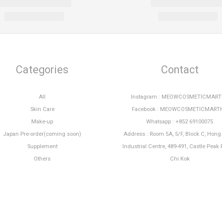
Categories
Contact
All
Instagram : MEOWCOSMETICMAR
Skin Care
Facebook : MEOWCOSMETICMART
Make-up
Whatsapp : +852 69100075
Japan Pre-order(coming soon)
Address : Room 5A, 5/F, Block C, Hon
Supplement
Industrial Centre, 489-491, Castle Peak 
Others
Chi Kok