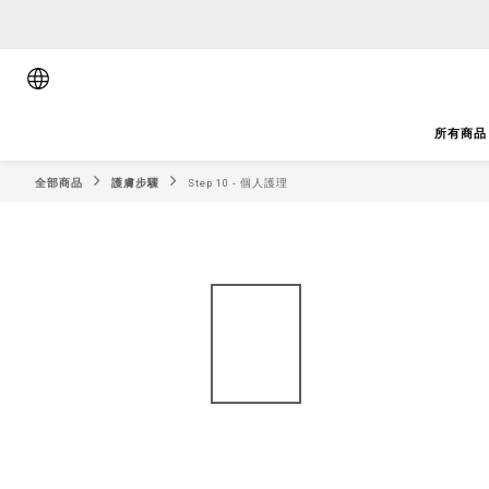
順豐香港將於
順豐香港將於
所有商品
全部商品
護膚步驟
Step 10 - 個人護理