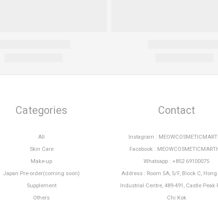
Categories
Contact
All
Instagram : MEOWCOSMETICMAR
Skin Care
Facebook : MEOWCOSMETICMART
Make-up
Whatsapp : +852 69100075
Japan Pre-order(coming soon)
Address : Room 5A, 5/F, Block C, Hon
Supplement
Industrial Centre, 489-491, Castle Peak 
Others
Chi Kok