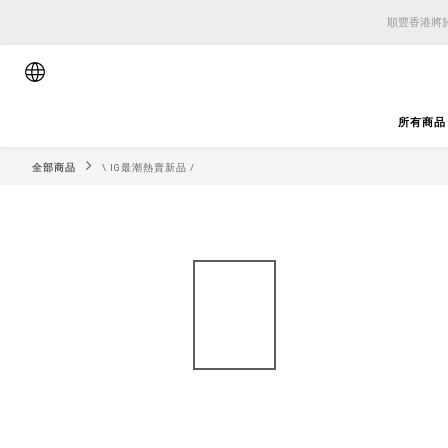
順豐香港將於
順豐香港將於
順豐香港將於
所有商品
全部商品
\ IG最潮熱賣新品 /