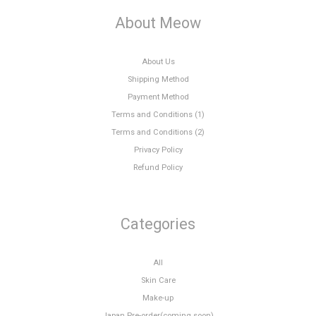
About Meow
About Us
Shipping Method
Payment Method
Terms and Conditions (1)
Terms and Conditions (2)
Privacy Policy
Refund Policy
Categories
All
Skin Care
Make-up
Japan Pre-order(coming soon)