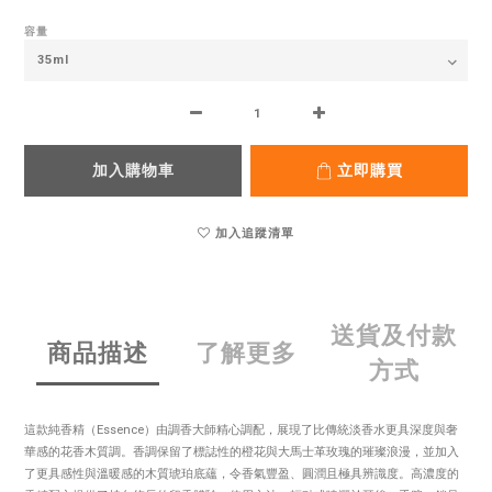
容量
加入購物車
立即購買
加入追蹤清單
送貨及付款
商品描述
了解更多
方式
這款純香精（Essence）由調香大師精心調配，展現了比傳統淡香水更具深度與奢
華感的花香木質調。香調保留了標誌性的橙花與大馬士革玫瑰的璀璨浪漫，並加入
了更具感性與溫暖感的木質琥珀底蘊，令香氣豐盈、圓潤且極具辨識度。高濃度的