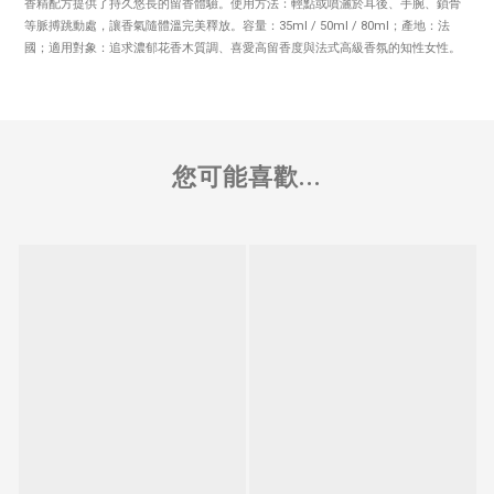
香精配方提供了持久悠長的留香體驗。使用方法：輕點或噴灑於耳後、手腕、鎖骨
等脈搏跳動處，讓香氣隨體溫完美釋放。容量：35ml / 50ml / 80ml；產地：法
國；適用對象：追求濃郁花香木質調、喜愛高留香度與法式高級香氛的知性女性。
您可能喜歡...