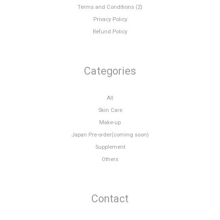
Terms and Conditions (2)
Privacy Policy
Refund Policy
Categories
All
Skin Care
Make-up
Japan Pre-order(coming soon)
Supplement
Others
Contact