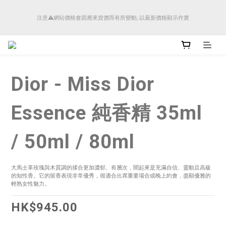
順豐香港將於4月14日起減少SMS短訊發送, 所有快件自取訊息通知將全部改為透過官
注意⚠️網站價格會因應來貨價而有所變動, 以最新價格顯示作實
方應用程式「SFHK APP」推送。
順豐香港將於4月14日起減少SMS短訊發送, 所有快件自取訊息通知將全部改為透過官
方應用程式「SFHK APP」推送。
Dior - Miss Dior
Essence 純香精 35ml
/ 50ml / 80ml
大馬士革玫瑰與木質調的揉合更加濃郁、有層次，聞起來是充滿自信、靈動且高級
的知性香。它的留香表現非常優秀，很適合出席重要場合或晚上約會，盡顯優雅的
輕熟女性魅力。
HK$945.00