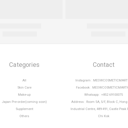
Categories
Contact
All
Instagram : MEOWCOSMETICMAR
Skin Care
Facebook : MEOWCOSMETICMART
Make-up
Whatsapp : +852 69100075
Japan Pre-order(coming soon)
Address : Room 5A, 5/F, Block C, Hon
Supplement
Industrial Centre, 489-491, Castle Peak 
Others
Chi Kok