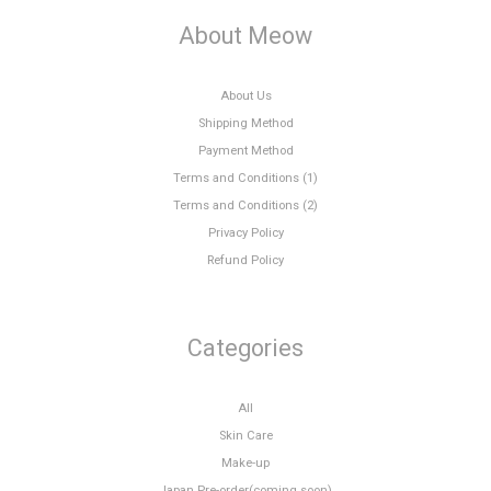
About Meow
About Us
Shipping Method
Payment Method
Terms and Conditions (1)
Terms and Conditions (2)
Privacy Policy
Refund Policy
Categories
All
Skin Care
Make-up
Japan Pre-order(coming soon)