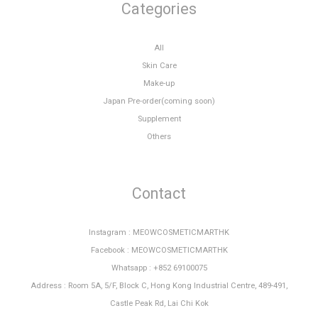
Categories
All
Skin Care
Make-up
Japan Pre-order(coming soon)
Supplement
Others
Contact
Instagram : MEOWCOSMETICMARTHK
Facebook : MEOWCOSMETICMARTHK
Whatsapp : +852 69100075
Address : Room 5A, 5/F, Block C, Hong Kong Industrial Centre, 489-491,
Castle Peak Rd, Lai Chi Kok