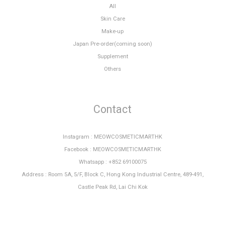
All
Skin Care
Make-up
Japan Pre-order(coming soon)
Supplement
Others
Contact
Instagram : MEOWCOSMETICMARTHK
Facebook : MEOWCOSMETICMARTHK
Whatsapp : +852 69100075
Address : Room 5A, 5/F, Block C, Hong Kong Industrial Centre, 489-491,
Castle Peak Rd, Lai Chi Kok