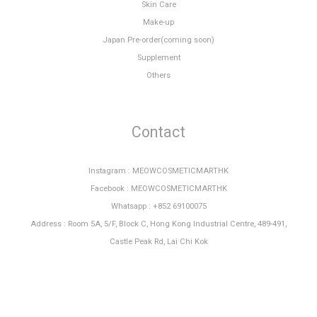
Skin Care
Make-up
Japan Pre-order(coming soon)
Supplement
Others
Contact
Instagram : MEOWCOSMETICMARTHK
Facebook : MEOWCOSMETICMARTHK
Whatsapp : +852 69100075
Address : Room 5A, 5/F, Block C, Hong Kong Industrial Centre, 489-491,
Castle Peak Rd, Lai Chi Kok