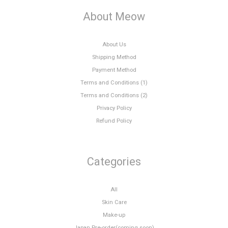
About Meow
About Us
Shipping Method
Payment Method
Terms and Conditions (1)
Terms and Conditions (2)
Privacy Policy
Refund Policy
Categories
All
Skin Care
Make-up
Japan Pre-order(coming soon)