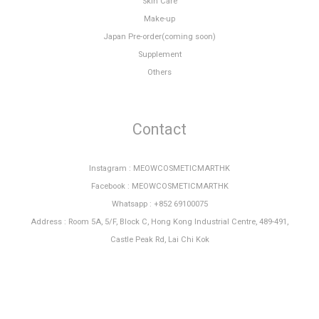
Skin Care
Make-up
Japan Pre-order(coming soon)
Supplement
Others
Contact
Instagram : MEOWCOSMETICMARTHK
Facebook : MEOWCOSMETICMARTHK
Whatsapp : +852 69100075
Address : Room 5A, 5/F, Block C, Hong Kong Industrial Centre, 489-491,
Castle Peak Rd, Lai Chi Kok