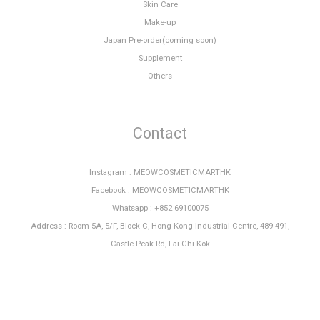
Skin Care
Make-up
Japan Pre-order(coming soon)
Supplement
Others
Contact
Instagram : MEOWCOSMETICMARTHK
Facebook : MEOWCOSMETICMARTHK
Whatsapp : +852 69100075
Address : Room 5A, 5/F, Block C, Hong Kong Industrial Centre, 489-491,
Castle Peak Rd, Lai Chi Kok