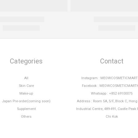
Categories
Contact
All
Instagram : MEOWCOSMETICMAR
Skin Care
Facebook : MEOWCOSMETICMART
Make-up
Whatsapp : +852 69100075
Japan Pre-order(coming soon)
Address : Room 5A, 5/F, Block C, Hon
Supplement
Industrial Centre, 489-491, Castle Peak 
Others
Chi Kok