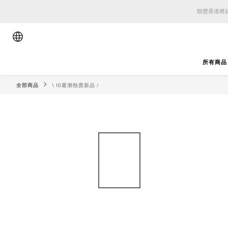
順豐香港將於
順豐香港將於
順豐香港將於
所有商品
全部商品
\ IG最潮熱賣新品 /