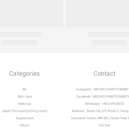
Categories
Contact
All
Instagram : MEOWCOSMETICMAR
Skin Care
Facebook : MEOWCOSMETICMART
Make-up
Whatsapp : +852 69100075
Japan Pre-order(coming soon)
Address : Room 5A, 5/F, Block C, Hon
Supplement
Industrial Centre, 489-491, Castle Peak 
Others
Chi Kok