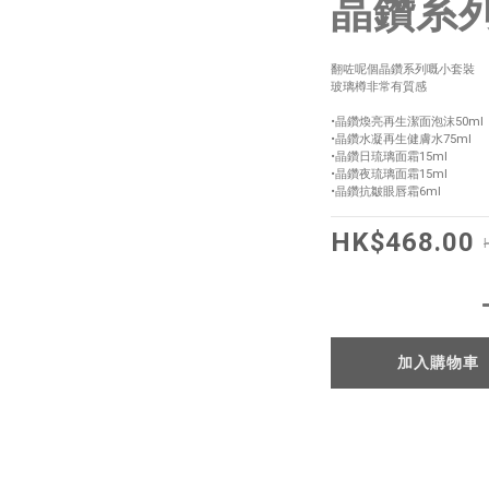
晶鑽系
翻咗呢個晶鑽系列嘅小套裝
玻璃樽非常有質感
•晶鑽煥亮再生潔面泡沫50ml
•晶鑽水凝再生健膚水75ml
•晶鑽日琉璃面霜15ml
•晶鑽夜琉璃面霜15ml
•晶鑽抗皺眼唇霜6ml
HK$468.00
加入購物車