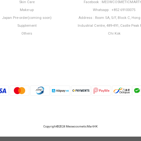
Skin Care
Facebook : MEOWCOSMETICMART
Make-up
Whatsapp : +852 69100075
Japan Pre-order(coming soon)
Address : Room 5A, 5/F, Block C, Hon
Supplement
Industrial Centre, 489-491, Castle Peak 
Others
Chi Kok
Copyright©2024 MeowcosmeticMartHK