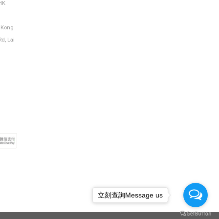
HK
g Kong
Rd, Lai
立刻查詢Message us