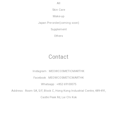
All
Skin Care
Make-up
Japan Pre-order(coming soon)
Supplement
Others
Contact
Instagram : MEOWCOSMETICMARTHK
Facebook : MEOWCOSMETICMARTHK
Whatsapp : +852 69100075
Address : Room 5A, 5/F, Block C, Hong Kong Industrial Centre, 489-491,
Castle Peak Rd, Lai Chi Kok