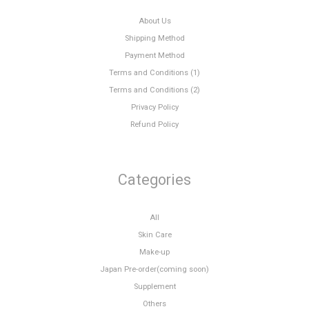
About Us
Shipping Method
Payment Method
Terms and Conditions (1)
Terms and Conditions (2)
Privacy Policy
Refund Policy
Categories
All
Skin Care
Make-up
Japan Pre-order(coming soon)
Supplement
Others