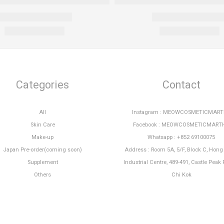
Categories
Contact
All
Instagram : MEOWCOSMETICMAR
Skin Care
Facebook : MEOWCOSMETICMART
Make-up
Whatsapp : +852 69100075
Japan Pre-order(coming soon)
Address : Room 5A, 5/F, Block C, Hon
Supplement
Industrial Centre, 489-491, Castle Peak 
Others
Chi Kok