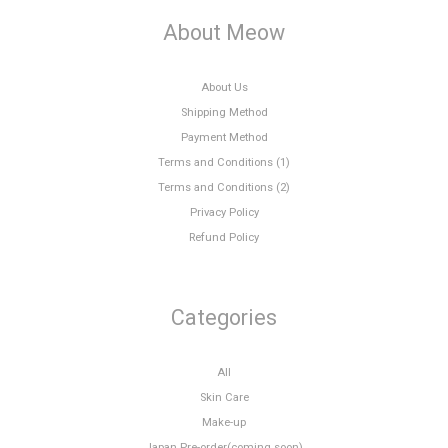
About Meow
About Us
Shipping Method
Payment Method
Terms and Conditions (1)
Terms and Conditions (2)
Privacy Policy
Refund Policy
Categories
All
Skin Care
Make-up
Japan Pre-order(coming soon)