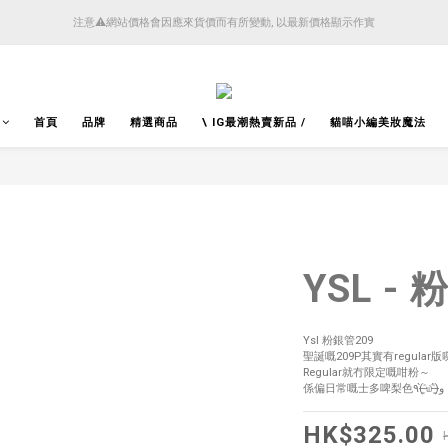
4月14日起減少SMS短訊發送, 所有快件自取訊息通知將全部改為透過官方應用程式「SFHK 
注意⚠️網站價格會因應來貨價而有所變動, 以最新價格顯示作實
4月14日起減少SMS短訊發送, 所有快件自取訊息通知將全部改為透過官方應用程式「SFHK 
首頁
品牌
精選商品
\ IG最潮熱賣新品 /
貓喵小編美妝魔法
YSL - 
Ysl 粉銀管209 
聖誕嘅209P其實有regular版㗎
Regular就冇限定嘅咁粉～
係偏日常嘅士多啤梨色٩(˃̶͈̀௰˂̶͈́)و
HK$325.00