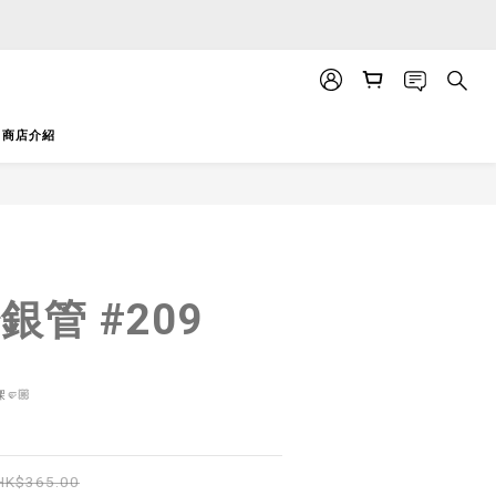
APP」推送。
APP」推送。
商店介紹
立即購買
粉銀管 #209
🤛🏼
HK$365.00