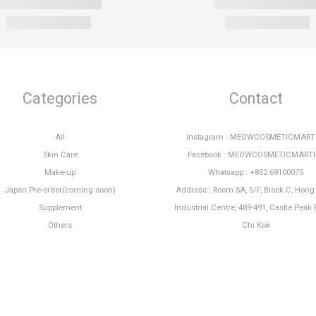
Categories
Contact
All
Instagram : MEOWCOSMETICMAR
Skin Care
Facebook : MEOWCOSMETICMART
Make-up
Whatsapp : +852 69100075
Japan Pre-order(coming soon)
Address : Room 5A, 5/F, Block C, Hon
Supplement
Industrial Centre, 489-491, Castle Peak 
Others
Chi Kok