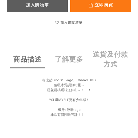
加入購物車
立即購買
加入追蹤清單
送貨及付款
商品描述
了解更多
方式
相比起Dior Sauvage、Chanel Bleu
佢嘅木質調無咁重～
橙花柑橘嘅味道仲出～！！！
YSL嘅MYSLF更有少年感！
樽身+浮雕logo
非常有個性嘅設計！！！