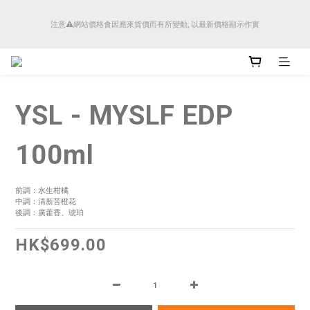
順豐香港將於4月14日起減少SMS短訊發送, 所有快件自取訊息通知將全部改為透過官
注意⚠️網站價格會因應來貨價而有所變動, 以最新價格顯示作實
方應用程式「SFHK APP」推送。
順豐香港將於4月14日起減少SMS短訊發送, 所有快件自取訊息通知將全部改為透過官
方應用程式「SFHK APP」推送。
YSL - MYSLF EDP
100ml
前調：水生柑橘
中調：清新苦橙花
後調：廣藿香、琥珀
HK$699.00