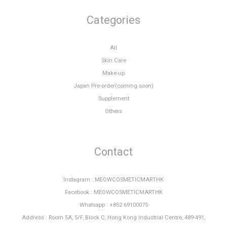
Categories
All
Skin Care
Make-up
Japan Pre-order(coming soon)
Supplement
Others
Contact
Instagram : MEOWCOSMETICMARTHK
Facebook : MEOWCOSMETICMARTHK
Whatsapp : +852 69100075
Address : Room 5A, 5/F, Block C, Hong Kong Industrial Centre, 489-491,