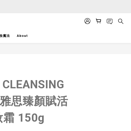
APP」推送。
APP」推送。
妝魔法
About
BUY NOW
- CLEANSING
M 雅思臻顏賦活
霜 150g