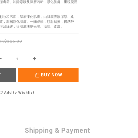
潔膚霜。卸除彩妝及深層污垢，淨化肌膚，重現凝潤
彩妝和污垢，深層淨化肌膚，由肌底倍添潔淨、柔
質，深層淨化肌膚。一觸即融，順滑易推，觸感舒
得以紓緩，從肌底漾現光澤、滋潤、柔滑。
HK$325.00
T
BUY NOW
Add to Wishlist
Shipping & Payment