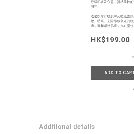
紓緩肌膚及心靈，質感柔軟的
明亮。
透過按摩紓緩肌膚及徹底去除
嫩、明亮。去除導致衰老的物
適，溫和縈繞肌膚，令心靈也
HK$199.00
ADD TO CAR
Additional details