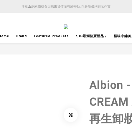
4月14日起減少SMS短訊發送, 所有快件自取訊息通知將全部改為透過官方應用程式「SFHK 
注意⚠️網站價格會因應來貨價而有所變動, 以最新價格顯示作實
4月14日起減少SMS短訊發送, 所有快件自取訊息通知將全部改為透過官方應用程式「SFHK 
Home
Brand
Featured Products
\ IG最潮熱賣新品 /
貓喵小編美
Albion 
CREA
再生卸妝