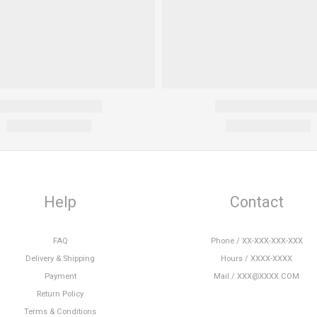
Help
Contact
FAQ
Phone / XX-XXX-XXX-XXX
Delivery & Shipping
Hours / XXXX-XXXX
Payment
Mail / XXX@XXXX.COM
Return Policy
Terms & Conditions