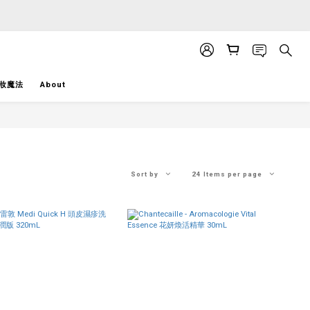
APP」推送。
APP」推送。
妝魔法
About
Sort by
24 Items per page