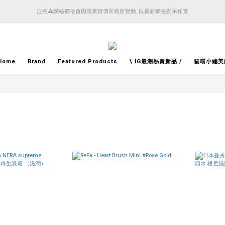
注意⚠️網站價格會因應來貨價而有所變動, 以最新價格顯示作實
4月14日起減少SMS短訊發送, 所有快件自取訊息通知將全部改為透過官方應用程式「SFHK 
4月14日起減少SMS短訊發送, 所有快件自取訊息通知將全部改為透過官方應用程式「SFHK 
Home
Brand
Featured Products
\ IG最潮熱賣新品 /
貓喵小編美