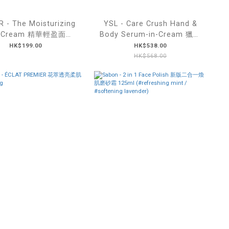
 - The Moisturizing
YSL - Care Crush Hand &
h Cream 精華輕盈面霜
Body Serum-in-Cream 獵心
7mL
精華霜 50g
HK$199.00
HK$538.00
HK$568.00