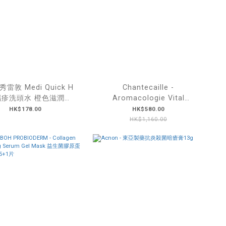
雷敦 Medi Quick H
Chantecaille -
濕疹洗頭水 橙色滋潤版
Aromacologie Vital
320mL
Essence 花妍煥活精華 30mL
HK$178.00
HK$580.00
HK$1,160.00