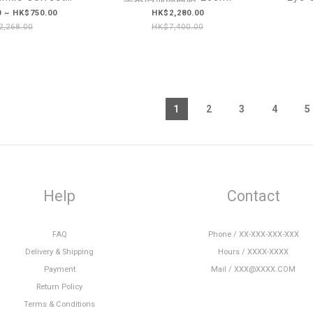
 Serum 抗皺緊緻精
 ~ HK$750.00
HK$2,280.00
 10ml
,268.00
HK$7,400.00
1
2
3
4
5
Help
Contact
FAQ
Phone / XX-XXX-XXX-XXX
Delivery & Shipping
Hours / XXXX-XXXX
Payment
Mail / XXX@XXXX.COM
Return Policy
Terms & Conditions