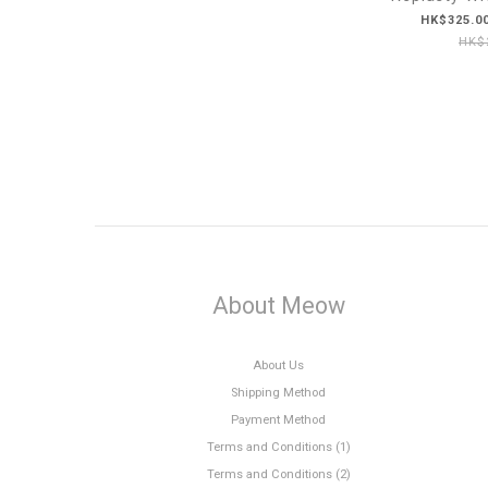
Intensive
HK$325.00
華
HK$2
About Meow
About Us
Shipping Method
Payment Method
Terms and Conditions (1)
Terms and Conditions (2)