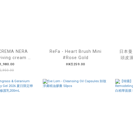
 CREMA NERA
ReFa - Heart Brush Mini
日本曼秀
viving cream 極
#Rose Gold
頭皮
（滋潤） 50mL
,980.00
HK$259.00
,950.00