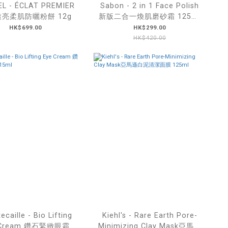
L - ÉCLAT PREMIER
Sabon - 2 in 1 Face Polish
亮柔肌防曬粉餅 12g
新版二合一煥肌磨砂霜 125ml
(#refreshing mint /
HK$699.00
HK$299.00
#softening lavender)
HK$420.00
ecaille - Bio Lifting
Kiehl's - Rare Earth Pore-
 Cream 鑽石緊緻眼霜
Minimizing Clay Mask亞馬遜