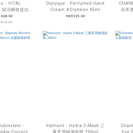
do - VITAL
Diptyque - Perfumed Hand
CHANE
ON 賦活瞬效提拉眼
Cream #Orphéon 45ml
花萃透
 12對
368.00
HK$325.00
610.00
ubinstein -
Valmont - Hydra 3 Mask 三
Chant
inkle Corrector
重柔潤補濕面膜 200ml
Eye