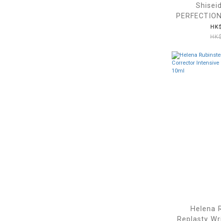
Shisei
PERFECTI
膜
HK$
HK$
Helena R
Replasty Wr