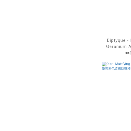
Diptyque -
Geranium A
Milky Gel
HK$
草天竺葵
2