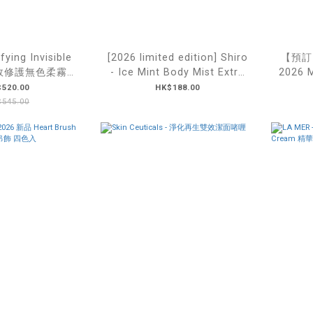
fying Invisible
[2026 limited edition] Shiro
【預訂】 REFA
 全效修護無色柔霧防
- Ice Mint Body Mist Extra
2026
 10g
Cool 特強涼感身體噴霧 80mL
520.00
HK$188.00
545.00