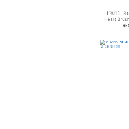
【預訂】 ReF
Heart Bru
形梳吊
HK$