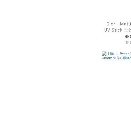
Dior - Matti
UV Stick
曬棒
HK$
HK$