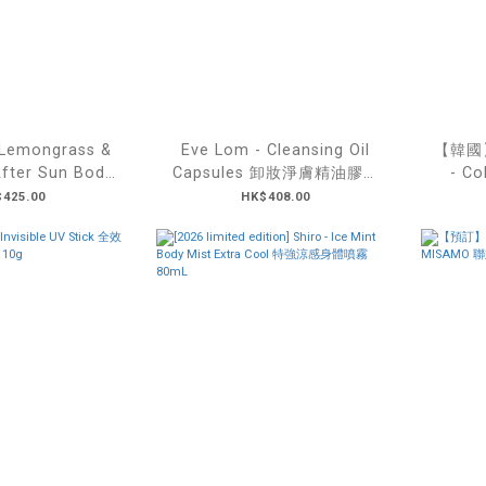
 Lemongrass &
Eve Lom - Cleansing Oil
【韓國】
fter Sun Body
Capsules 卸妝淨膚精油膠囊
- Co
 2026 夏日限定檸檬
50pcs
Serum
425.00
HK$408.00
身體曬後修護乳
蛋
00mL