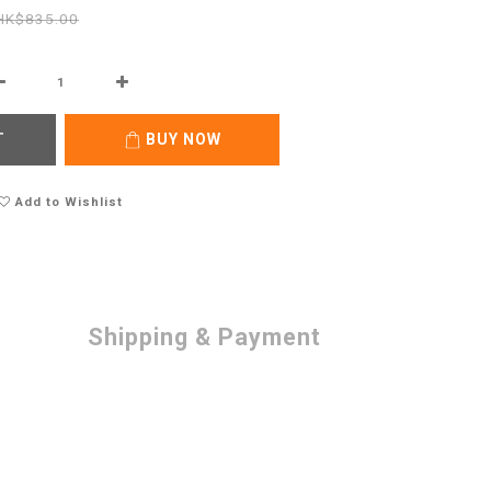
HK$835.00
T
BUY NOW
Add to Wishlist
Shipping & Payment