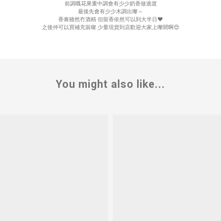
前調嘅花果重中調會有少少奶香做過渡
最後先會有少少木調出嚟～
香膏雖然冇酒精 但留香依然可以到大半日❤️
之後仲可以買補充裝㗎 少量現貨到店歡迎大家上嚟聞啊😍
You might also like...