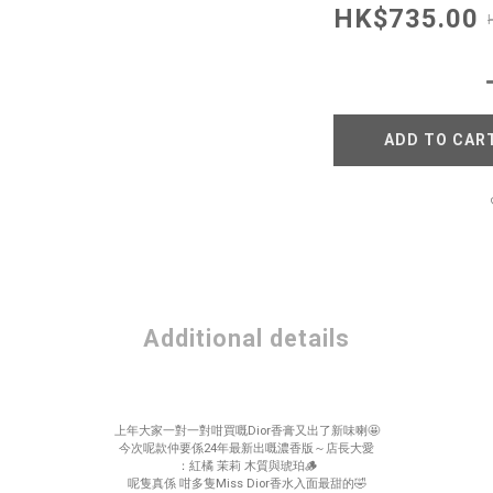
HK$735.00
ADD TO CAR
Additional details
上年大家一對一對咁買嘅Dior香膏又出了新味喇🤩
今次呢款仲要係24年最新出嘅濃香版～店長大愛
：紅橘 茉莉 木質與琥珀🪵
呢隻真係 咁多隻Miss Dior香水入面最甜的🤣