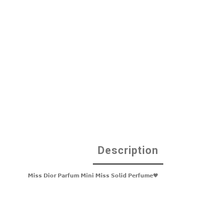
Description
𝗠𝗶𝘀𝘀 𝗗𝗶𝗼𝗿 𝗣𝗮𝗿𝗳𝘂𝗺 𝗠𝗶𝗻𝗶 𝗠𝗶𝘀𝘀 𝗦𝗼𝗹𝗶𝗱 𝗣𝗲𝗿𝗳𝘂𝗺𝗲🖤