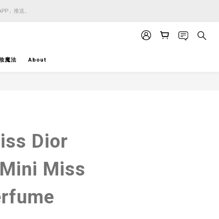
APP」推送。
APP」推送。
APP」推送。
妝魔法
About
BUY NOW
iss Dior
Mini Miss
erfume