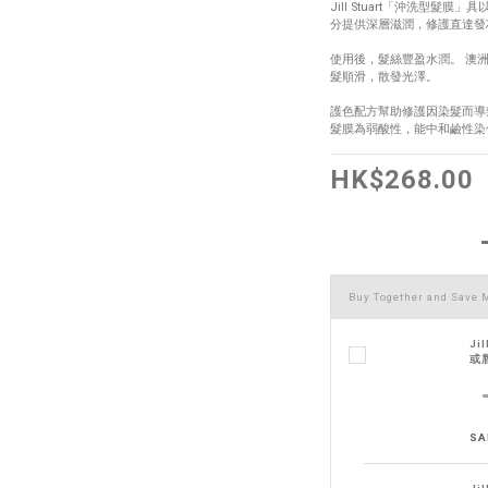
Jill Stuart「沖洗型
分提供深層滋潤，修護直達發
使用後，髮絲豐盈水潤。 澳
髮順滑，散發光澤。 
護色配方幫助修護因染髮而導
髮膜為弱酸性，能中和鹼性染
HK$268.00
Buy Together and Save
Ji
或
SA