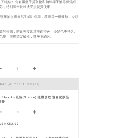
髮膜」具以下特點： 含有覆盆子提取物和初榨椰子油等保濕成
芯，特別適合乾燥或受損髮質使用。
洲堅果油提供天然毛鱗片保護，覆蓋每一根髮絲，令頭
致的損傷，防止秀髮因清洗而掉色，令髮色更持久。 
色劑，恢復頭髮酸性，撫平毛鱗片。
 More
(At most 1 item(s))
ll Stuart - 紙袋(S size) 隨機發放 適合化妝品
唇膏
LE HK$3.00