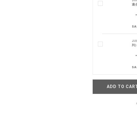
Ji
適
SA
Ji
列)
SA
ADD TO CAR