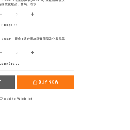
ll Stuart - 限量版紙袋(M size) 顏色隨機發放
合擺放化妝品、套裝、香水
LE HK$8.00
ll Stuart - 禮盒 (適合擺放唇膏胭脂及化妝品系
LE HK$10.00
T
BUY NOW
Add to Wishlist