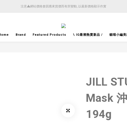
4月14日起減少SMS短訊發送, 所有快件自取訊息通知將全部改為透過官方應用程式「SFHK 
注意⚠️網站價格會因應來貨價而有所變動, 以最新價格顯示作實
4月14日起減少SMS短訊發送, 所有快件自取訊息通知將全部改為透過官方應用程式「SFHK 
Home
Brand
Featured Products
\ IG最潮熱賣新品 /
貓喵小編美
JILL ST
Mask
194g