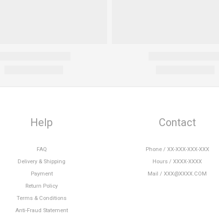
Help
Contact
FAQ
Phone / XX-XXX-XXX-XXX
Delivery & Shipping
Hours / XXXX-XXXX
Payment
Mail / XXX@XXXX.COM
Return Policy
Terms & Conditions
Anti-Fraud Statement