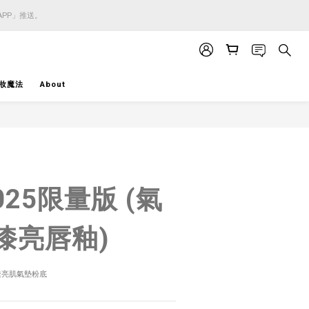
APP」推送。
APP」推送。
APP」推送。
妝魔法
About
BUY NOW
2025限量版 (氣
漆亮唇釉)
彩輕透亮肌氣墊粉底