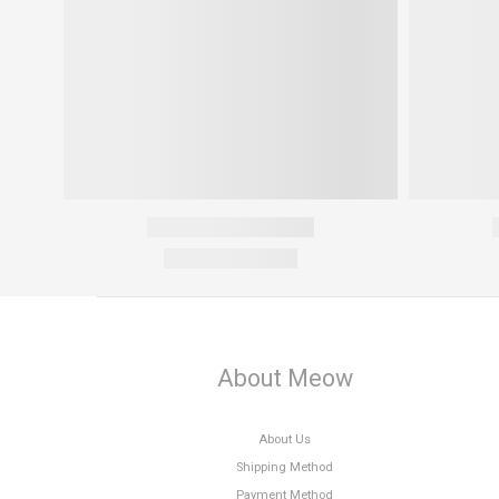
About Meow
About Us
Shipping Method
Payment Method