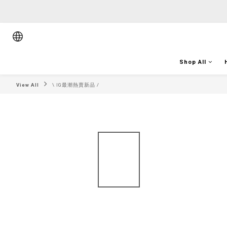
順豐香港將於
順豐香港將於
Shop All
View All
\ IG最潮熱賣新品 /