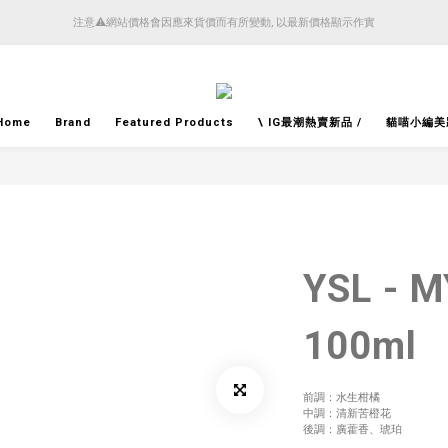
4月14日起減少SMS短訊發送, 所有快件自取訊息通知將全部改為透過官方應用程式「SFHK 
注意⚠️網站價格會因應來貨價而有所變動, 以最新價格顯示作實
4月14日起減少SMS短訊發送, 所有快件自取訊息通知將全部改為透過官方應用程式「SFHK 
Home
Brand
Featured Products
\ IG最潮熱賣新品 /
貓喵小編美
YSL - 
100ml
前調：水生柑橘
中調：清新苦橙花
後調：廣藿香、琥珀