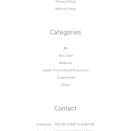
Privacy Policy
Refund Policy
Categories
All
Skin Care
Make-up
Japan Pre-order(coming soon)
Supplement
Others
Contact
Instagram : MEOWCOSMETICMARTHK