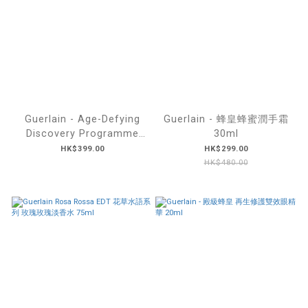
Guerlain - Age-Defying
Guerlain - 蜂皇蜂蜜潤手霜
Discovery Programme
30ml
Travel set of 4
HK$399.00
HK$299.00
HK$480.00