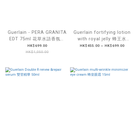
Guerlain - PERA GRANITA
Guerlain fortifying lotion
EDT 75ml 花草水語香氛系
with royal jelly 蜂王水
列 初夏沁梨淡香水
150ml/300ml
HK$699.00
HK$455.00 ~ HK$699.00
HK$1,050.00