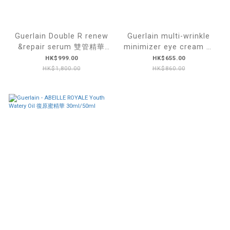
Guerlain Double R renew
Guerlain multi-wrinkle
&repair serum 雙管精華
minimizer eye cream 蜂
50ml
皇眼霜 15ml
HK$999.00
HK$655.00
HK$1,800.00
HK$860.00