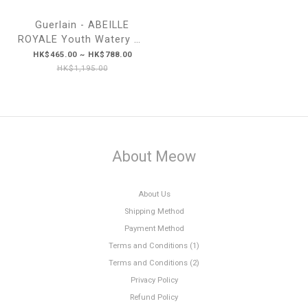
Guerlain - ABEILLE
ROYALE Youth Watery Oil
復原蜜精華 30ml/50ml
HK$465.00 ~ HK$788.00
HK$1,195.00
About Meow
About Us
Shipping Method
Payment Method
Terms and Conditions (1)
Terms and Conditions (2)
Privacy Policy
Refund Policy