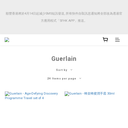
順豐香港將於4月14日起減少SMS短訊發送, 所有快件自取訊息通知將全部改為透過官
順豐香港將於4月14日起減少SMS短訊發送, 所有快件自取訊息通知將全部改為透過官
方應用程式「SFHK APP」推送。
方應用程式「SFHK APP」推送。
注意⚠️網站價格會因應來貨價而有所變動, 以最新價格顯示作實
Guerlain
Sort by
最近有客人表示收到偽冒順豐的釣魚訊息SMS ✉️請大家注意！  順豐現在不會用SMS
24 Items per page
通知客人取件，請客人下單後下載並用 收件電話號碼 登入順豐APP以獲得快件狀態
資訊🙏🏻本店默認由順豐APP通知📢 如額外需要發貨單號請whatsapp聯繫客服領取
💞
順豐香港將於4月14日起減少SMS短訊發送, 所有快件自取訊息通知將全部改為透過官
方應用程式「SFHK APP」推送。