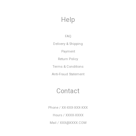
Help
FAQ
Delivery & Shipping
Payment
Return Policy
Terms & Conditions
Anti-Fraud Statement
Contact
Phone / XX-XXX-XXX-XXX
Hours / XXXX-XXXX
Mail / XXX@XXXX.COM