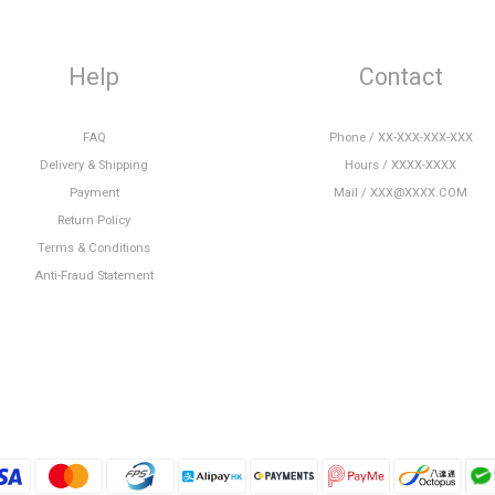
Help
Contact
FAQ
Phone / XX-XXX-XXX-XXX
Delivery & Shipping
Hours / XXXX-XXXX
Payment
Mail / XXX@XXXX.COM
Return Policy
Terms & Conditions
Anti-Fraud Statement