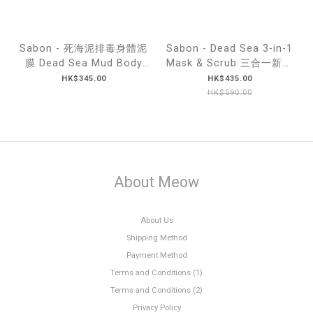
Sabon - 死海泥排毒身體泥
Sabon - Dead Sea 3-in-1
膜 Dead Sea Mud Body
Mask & Scrub 三合一新版
Mask 200g
死海泥 200ml
HK$345.00
HK$435.00
HK$590.00
About Meow
About Us
Shipping Method
Payment Method
Terms and Conditions (1)
Terms and Conditions (2)
Privacy Policy