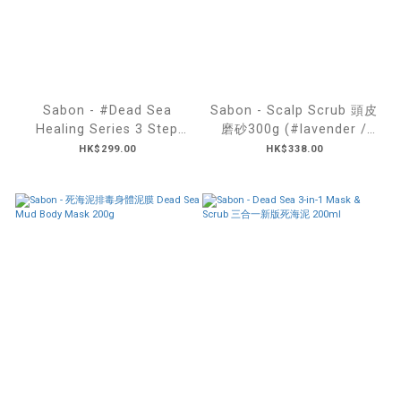
Sabon - #Dead Sea
Sabon - Scalp Scrub 頭皮
Healing Series 3 Step
磨砂300g (#lavender /
Song Experience Set 死海
#geranium)
HK$299.00
HK$338.00
療癒系列 三步曲體驗套裝