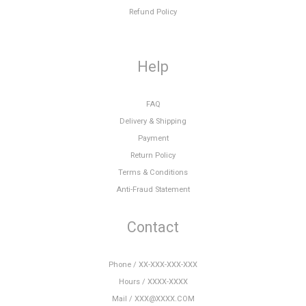
Refund Policy
Help
FAQ
Delivery & Shipping
Payment
Return Policy
Terms & Conditions
Anti-Fraud Statement
Contact
Phone / XX-XXX-XXX-XXX
Hours / XXXX-XXXX
Mail / XXX@XXXX.COM